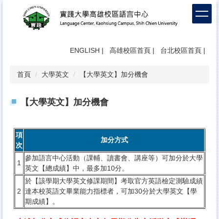
跳
到
主
要
內
ENGLISH
|
高雄校區首頁
|
台北校區首頁
|
容
區
首頁
大學英文
【大學英文】加分機會
【大學英文】加分機會
項
當
加分方式
次
參加語言中心活動（課輔、讀書會、講座等）可加分於大學
按
1
英文【總成績】中，最多加10分。
於【該學期大學英文修課期間】考取官方英語檢定測驗成績
按
2
達本校英語文畢業能力指標者，可加30分於大學英文【學
多
期成績】。