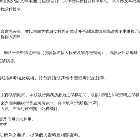
辦理英外語文畢業能力指標登錄
、
大學校院校務資料庫填報
、教育部及本校
補救課程報名。
填寫書面表單，並以書面方式繳交校外正式英外語測驗成績單或證書正本供複印
取得個人資料。
、網路平臺申請之帳號（測驗報名個人帳號及准考證號碼）、通訊及戶籍地址
照號碼等。
試訓練考核及成績、評分評語或其他學習或考試紀錄等。
目的存續期間
、
本校執行業務所必須之保存期間，或依相關法令就資料之保存
含離島地區)
。
往來之國內機構營業處所所在地、
台灣地區(
務人員、主管行政機關、
公務機關。
實及信用方法利用。
方式。
法所為之要求，提供個人資料及相關資料。