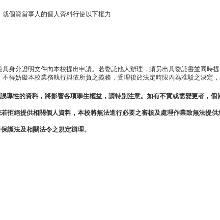
，就個資當事人的個人資料行使以下權力:
檢具身分證明文件向本校提出申請。若委託他人辦理，須另出具委託書並同時提
，不得妨礙本校業務執行與依所負之義務，受理後於法定時限內為准駁之決定，
誤導性的資料，將影響各項學生權益，請特別注意。如有不實或需變更者，個
您若拒絕提供相關個人資料，本校將無法進行必要之審核及處理作業致無法提供
料保護法及相關法令之規定辦理。