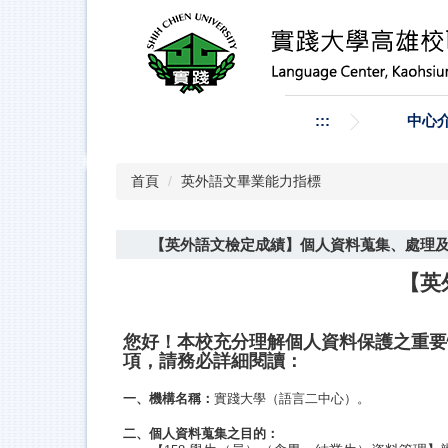
跳
到
主
要
內
容
:::
中心
區
首頁
英外語文畢業能力指標
【英外語文檢定成績】個人資料蒐集、處理
【英
您好！本校充分理解個人資料保護之重要
項，請務必詳細閱讀：
一、機構名稱：
實踐大學（語言二中心）
。
二、個人資料蒐集之目的：