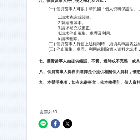
六、個資當事人得行使之權利及方式：
(
一)
個資當事人可依中華民國「個人資料保護法」
1.
請求查詢或閱覽。
2.
製給複製本。
3.
請求補充或更正。
4.
請求停止蒐集、處理及利用。
5.
請求刪除。
(
二)
個資當事人行使上述權利時，須填具申請表並
(
三)
停止蒐集、處理、利用或刪除個人資料之請求
七、個資當事人如提供錯誤、不實、過時或不完整，或具
八、個資當事人得自由選擇是否提供相關個人資料，惟
九、本聲明事項，如有未盡事宜，依本校學則、個人資
友善列印