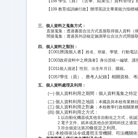
學生（員）（含畢、結業生）資料管理】
【158
【
109
教育或訓練行政
】辦理英語文畢業能力指標
三、個人資料之蒐集方式：
直接蒐集：透過書面合法方式直接取得個人資料（
間接蒐集：透過英外語檢定施測單位合法方式間接
四、個人資料之類別：
辨識個人者】
【C001
姓名、班級、學號、行動電話
【C003
政府資料中之辨識者
】
身分證統一編號、護
【C011
個人描述
】
性別、出生年月日、國籍。
學生（員）、應考人紀錄】相關資格、考
【C057
五、個人資料處理及利用：
個人資料利用之期間：個人資料蒐集之特定
(
一)
個人資料利用之地區：
(
二)
本國及與本校有業務
個人資料利用之對象：
(
三)
本校教學行政相關業
個人資料利用之方式：
(
四)
1.
以自動化機器或其他非自動化之方式，依誠
2.
電子文件、紙本或其他合於當時科技之適當
條規定之利用。
3.
符合個資法第20
本校得依法令或遵照主管機關、司法機關依
(
五)