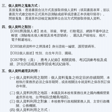
三、個人資料之蒐集方式：
直接蒐集：透過書面合法方式直接取得個人資料（填寫書面表單，並以
書面方式繳交校外正式英外語測驗成績單或證書正本供複印留存）。
間接蒐集：透過英外語檢定施測單位合法方式間接取得個人資料。
四、個人資料之類別：
辨識個人者】
【C001
姓名、班級、學號、行動電話、網路平臺申請之
帳號（測驗報名個人帳號及准考證號碼）、通訊及戶籍地址、相片、
電子郵遞地址。
【C003
政府資料中之辨識者
】
身分證統一編號、護照號碼等。
【C011
個人描述
】
性別、出生年月日、國籍。
學生（員）、應考人紀錄】相關資格、考試訓練考核及成
【C057
績、評分評語或其他學習或考試紀錄等。
五、個人資料處理及利用：
個人資料利用之期間：個人資料蒐集之特定目的存續期間
(
一)
、
本
校執行業務所必須之保存期間，或依相關法令就資料之保存所訂保
存年限。
個人資料利用之地區：
(
二)
本國及與本校有業務往來之國內機構營業
含離島地區)
。
處所所在地、
台灣地區(
個人資料利用之對象：
(
三)
本校教學行政相關業務人員、主管行政機
關、
公務機關。
個人資料利用之方式：
(
四)