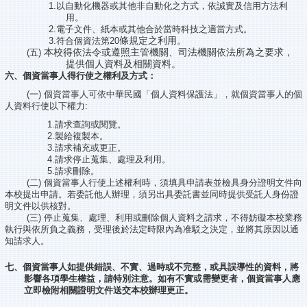
1.
以自動化機器或其他非自動化之方式，依誠實及信用方法利
用。
2.
電子文件、紙本或其他合於當時科技之適當方式。
條規定之利用。
3.
符合個資法第20
本校得依法令或遵照主管機關、司法機關依法所為之要求，
(
五)
提供個人資料及相關資料。
六、個資當事人得行使之權利及方式：
(
一)
個資當事人可依中華民國「個人資料保護法」，就個資當事人的個
人資料行使以下權力:
1.
請求查詢或閱覽。
2.
製給複製本。
3.
請求補充或更正。
4.
請求停止蒐集、處理及利用。
5.
請求刪除。
(
二)
個資當事人行使上述權利時，須填具申請表並檢具身分證明文件向
本校提出申請。若委託他人辦理，須另出具委託書並同時提供受託人身份證
明文件以供核對。
(
三)
停止蒐集、處理、利用或刪除個人資料之請求，不得妨礙本校業務
執行與依所負之義務，受理後於法定時限內為准駁之決定，並將其原因以通
知請求人。
七、個資當事人如提供錯誤、不實、過時或不完整，或具誤導性的資料，將
影響各項學生權益，請特別注意。如有不實或需變更者，個資當事人應
立即檢附相關證明文件送交本校辦理更正。