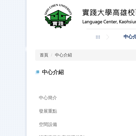
跳
到
主
要
內
容
:::
中心
區
首頁
中心介紹
中心介紹
中心簡介
發展重點
空間設備