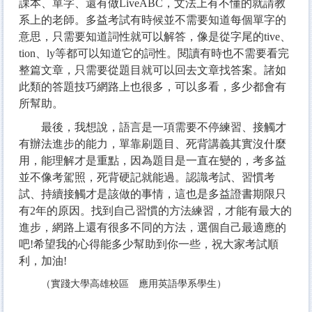
課本、單字、還有做LiveABC，文法上有不懂的就請教
系上的老師。多益考試有時候並不需要知道每個單字的
意思，只需要知道詞性就可以解答，像是從字尾的tive、
tion、ly等都可以知道它的詞性。閱讀有時也不需要看完
整篇文章，只需要從題目就可以回去文章找答案。諸如
此類的答題技巧網路上也很多，可以多看，多少都會有
所幫助。
最後，我想說，語言是一項需要不停練習、接觸才
有辦法進步的能力，單靠刷題目、死背講義其實沒什麼
用，能理解才是重點，因為題目是一直在變的，考多益
並不像考駕照，死背硬記就能過。認識考試、習慣考
試、持續接觸才是該做的事情，這也是多益證書期限只
有2年的原因。找到自己習慣的方法練習，才能有最大的
進步，網路上還有很多不同的方法，選個自己最適應的
吧!希望我的心得能多少幫助到你一些，祝大家考試順
利，加油!
（實踐大學高雄校區 應用英語學系學生）