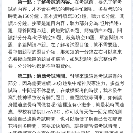
第一點：了解考試的內容。
在考試前，要先了解考
試的內容，才不會在考試的時候手忙腳亂。多益考試的
時間為150分鐘，基本資料填寫30分鐘、聽力45分鐘、閱
讀75分鐘。接著是題目內容，聽力部分分為:照片描述6
題、應答問題25題、簡短對話39題、簡短讀白39題。閱
讀部分分為:句子填空30題、段落填空16題、單篇閱讀29
題、多篇閱讀25題。在了解考試題目後，就不需要聽、
看每個題型的題目介紹，那短短的一分鐘左右可以拿來
先看後面幾題的題目和選項，如果想順利寫完整份考
卷，分分秒秒都是不容浪費的。
第二點
：
適應考試時間。
對我來說這是考試最難的
部分，因為需要連續120分鐘集中精神與專注力。多益考
試時，中間是不休息的，在做模擬考的時候，我常發生
寫到恍神導致沒有聽到題目、畫題跳號等冏事。如何讓
身體適應長時間做答呢?這裡沒有小撇步，就是花時間適
應。學校有提供LiveABC，你可以每天做一回完整的測
驗讓自己適應考試時間，也可以順便了解自己會在哪裡
花特別多時間，需要加快加強。讓身體習慣考試時間，