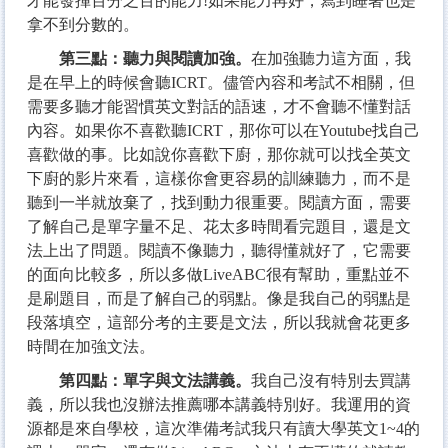
才能發揮百分之百的能力!如果能力再好，寫到睡著也是
拿不到分數的。
第三點
：
聽力與閱讀加強。
在加強聽力這方面，我
是在早上的時候會聽ICRT。儘管內容和考試不相關，但
需要多聽才能習慣英文對話的語速，才不會聽不懂對話
內容。如果你不喜歡聽ICRT，那你可以在Youtube找自己
喜歡做的事。比如說你喜歡下廚，那你就可以找全英文
下廚的影片來看，這樣你會更容易的訓練聽力，而不是
聽到一半就放棄了，找到動力很重要。閱讀方面，需要
了解自己是單字量不足、花太多時間看完題目，還是文
法上出了問題。閱讀不像聽力，聽得懂就好了，它需要
的面向比較多，所以多做LiveABC很有幫助，重點並不
是刷題目，而是了解自己的弱點。像是我自己的弱點是
段落填空，這部分考的主要是文法，所以我就會花更多
時間在加強文法。
第四點
：
單字與文法講義。
我自己沒有特別去買講
義，所以我也沒辦法推薦哪本講義特別好。我運用的資
源都是來自學校，這次準備考試我只有讀大學英文1~4的