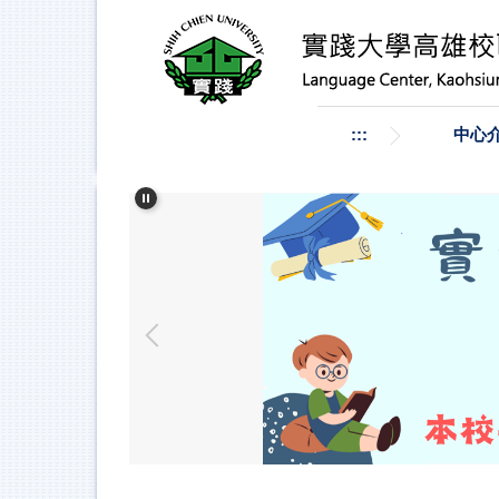
跳
到
主
要
內
容
:::
中心
區