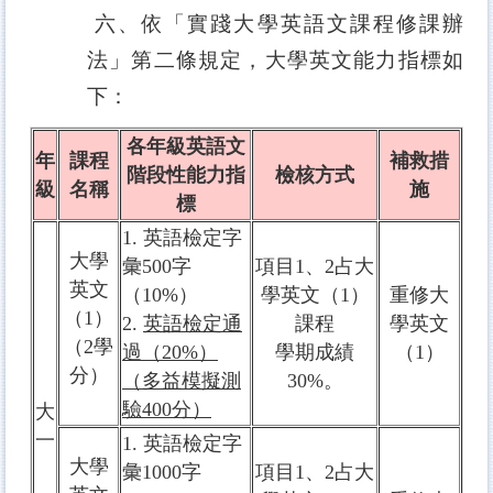
六、依「實踐大學英語文課程修課辦
法」第二條規定，大學英文能力指標如
下：
各年級英語文
年
課程
補救措
階段性能力指
檢核方式
級
名稱
施
標
1. 英語檢定字
大學
彙500字
項目1、2占大
英文
（10%）
學英文（1）
重修大
（1）
2.
英語檢定通
課程
學英文
（2學
過（20%）
學期成績
（1）
分）
（多益模擬測
30%。
驗400分）
大
一
1. 英語檢定字
大學
彙1000字
項目1、2占大