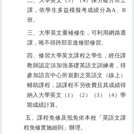
二、大學英文（
3
）（
4
）採分級分班上
課，依學生多益模擬考成績分為
A
、
B
班。
三、大學英文重補修生，可利用網路選
課，唯不得跨部至進修部修習。
四、修習大學英文課程之學生，經任課
教師認定須加強基礎英語文訓練者，得
參加語言中心所規劃之英語文（線上）
輔助課程，該課程不另收費且其成績得
納入大學英文（
1
）（
2
）（
3
）（
4
）學
期成績計算。
五、課程免修及抵免依本校「英語文課
程免修實施細則」辦理。