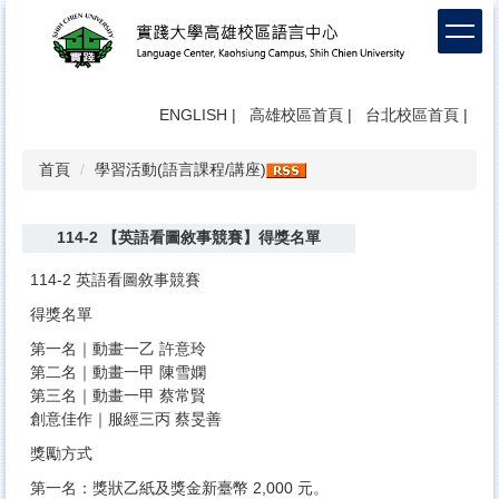
跳
到
主
要
內
ENGLISH
|
高雄校區首頁
|
台北校區首頁
|
容
區
首頁
學習活動(語言課程/講座)
114-2 【英語看圖敘事競賽】得獎名單
114-2 英語看圖敘事競賽
得獎名單
第一名｜動畫一乙 許意玲
第二名｜動畫一甲 陳雪嫻
第三名｜動畫一甲 蔡常賢
創意佳作｜服經三丙 蔡旻善
獎勵方式
第一名：獎狀乙紙及獎金新臺幣 2,000 元。