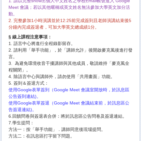
1. 請以完整show出個人中文姓名之學校Email帳號進入 Google
Meet 會議；若以其他暱稱或英文姓名無法參加大學英文加分活
動。
2.
完整參加1小時演講並於12:25前完成簽到且老師演講結束後5
分鐘內完成簽退者，可加大學英文總成績1分。
§ 線上課程注意事項：
1. 語言中心將進行全程錄影留存。
2. 請利用「舉手功能」，於「講師允許」後開啟麥克風後進行發
言。
3. 為避免環境收音干擾講師與其他成員，敬請維持「麥克風全
程關閉」。
4. 除語言中心與講師外，請勿使用「共用畫面」功能。
5. 簽到＆簽退方式：
使用Google表單簽到（Google Meet 會議室開放時，於訊息區
公告簽到連結)。
使用Google表單簽退（Google Meet 會議結束前，於訊息區公
告簽退連結)。
6.回饋問卷與簽退表合併：將於訊息區公告問卷及簽退連結。
7.學生提問：
方法一：按「舉手功能」．講師同意後現場提問。
方法二：在訊息區打字留下問題。