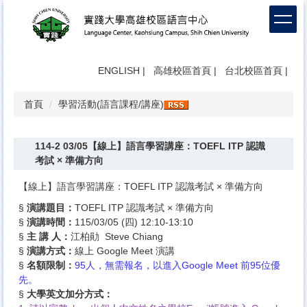
跳
到
主
要
內
ENGLISH
|
高雄校區首頁
|
台北校區首頁
|
容
區
首頁
學習活動(語言課程/講座)
114-2 03/05【線上】語言學習講座：TOEFL ITP 認識
考試 × 準備方向
【線上】語言學習講座：TOEFL ITP 認識考試 × 準備方向
§
演講題目：
TOEFL ITP 認識考試 × 準備方向
§
演講時間：
115/03/05 (四) 12:10-13:10
§
主 講 人：
江柏勛 Steve Chiang
§
演講方式：
線上 Google Meet 演講
§
名額限制：
95人，無需報名，以進入Google Meet 前95位優
先。
§
大學英文加分方式：